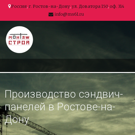
Россия
,
г. Ростов-на-Дону
,
ул. Доватора 150
,
оф. 314
info@ms61.ru
Производство сэндвич-
панелей в Ростове-на-
Дону